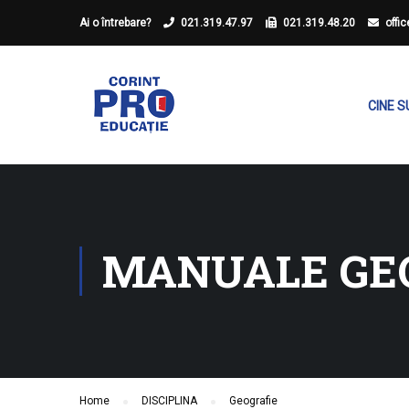
Ai o întrebare?
021.319.47.97
021.319.48.20
offi
CINE 
MANUALE GE
Home
DISCIPLINA
Geografie