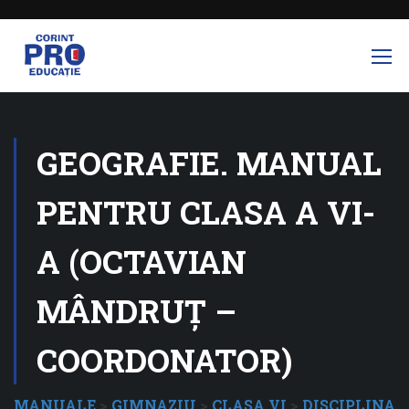
GEOGRAFIE. MANUAL
PENTRU CLASA A VI-
A (OCTAVIAN
MÂNDRUŢ –
COORDONATOR)
MANUALE
>
GIMNAZIU
>
CLASA VI
>
DISCIPLINA