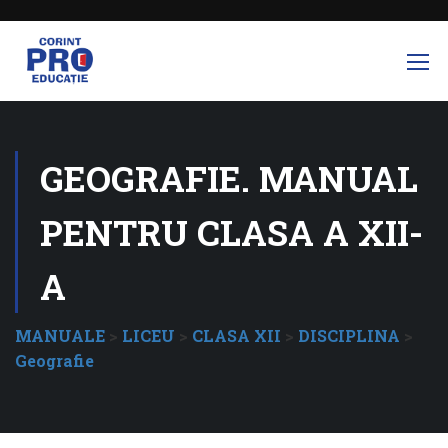
GEOGRAFIE. MANUAL
PENTRU CLASA A XII-
A
MANUALE
>
LICEU
>
CLASA XII
>
DISCIPLINA
>
Geografie