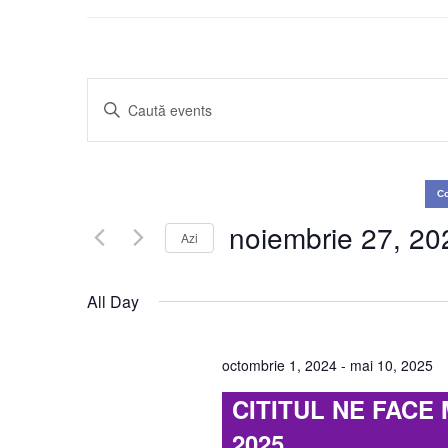
Events
Enter
Keyword.
Search
Search
for
and
Co
Events
Views
noiembrie 27, 20
by
Azi
Keyword.
Navigation
Select
date.
All Day
octombrie 1, 2024
-
mai 10, 2025
CITITUL NE FACE M
2025