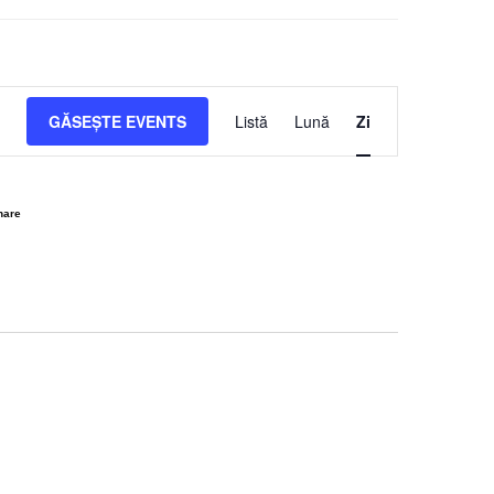
Event
GĂSEȘTE EVENTS
Listă
Lună
Zi
Views
Navigation
nare