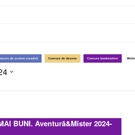
ncurs de scriere creativă
Concurs de desene
Concurs booktrailere
Webi
24
AI BUNI. Aventură&Mister 2024-