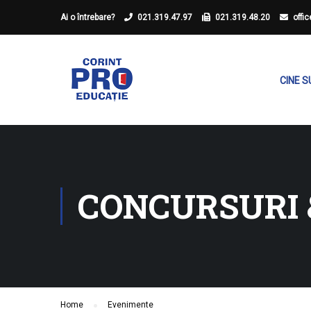
Ai o întrebare?
021.319.47.97
021.319.48.20
offi
CINE 
CONCURSURI 
Home
Evenimente