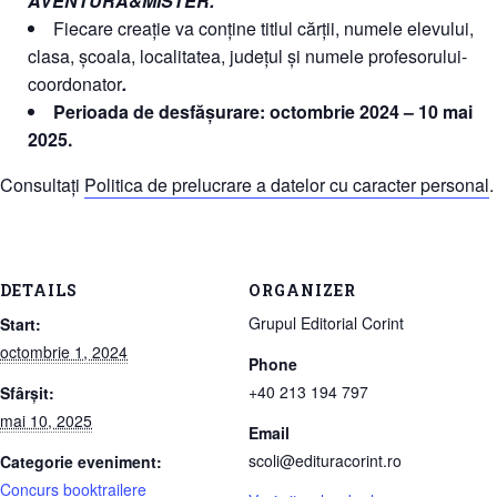
AVENTURĂ&MISTER.
Fiecare creație va conține titlul cărții, numele elevului,
clasa, școala, localitatea, județul și numele profesorului-
coordonator
.
Perioada de desfășurare: octombrie 2024 – 10 mai
2025.
Consultați
Politica de prelucrare a datelor cu caracter personal
.
DETAILS
ORGANIZER
Grupul Editorial Corint
Start:
octombrie 1, 2024
Phone
+40 213 194 797
Sfârșit:
mai 10, 2025
Email
scoli@edituracorint.ro
Categorie eveniment:
Concurs booktrailere