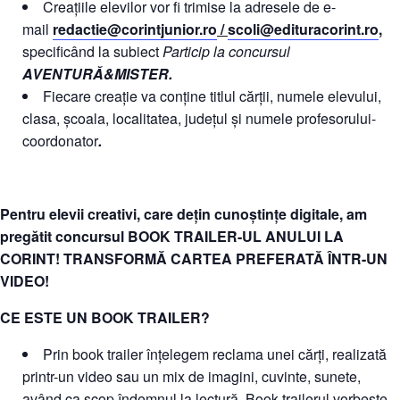
Creațiile elevilor vor fi trimise la adresele de e-
mail
redactie@corintjunior.ro
/
scoli@edituracorint.ro
,
specificând la subiect
Particip la concursul
AVENTURĂ&MISTER.
Fiecare creație va conține titlul cărții, numele elevului,
clasa, școala, localitatea, județul și numele profesorului-
coordonator
.
Pentru elevii creativi, care dețin cunoștințe digitale, am
pregătit concursul BOOK TRAILER-UL ANULUI LA
CORINT! TRANSFORMĂ CARTEA PREFERATĂ ÎNTR-UN
VIDEO!
CE ESTE UN BOOK TRAILER?
Prin book trailer înțelegem reclama unei cărți, realizată
printr-un video sau un mix de imagini, cuvinte, sunete,
având ca scop îndemnul la lectură. Book trailerul vorbește,