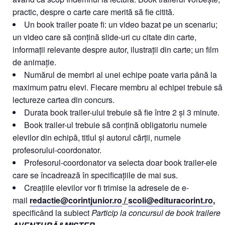
practic, despre o carte care merită să fie citită.
Un book trailer poate fi: un video bazat pe un scenariu;
un video care să conțină slide-uri cu citate din carte,
informații relevante despre autor, ilustrații din carte; un film
de animație.
Numărul de membri al unei echipe poate varia până la
maximum patru elevi. Fiecare membru al echipei trebuie să
lectureze cartea din concurs.
Durata book trailer-ului trebuie să fie între 2 și 3 minute.
Book trailer-ul trebuie să conțină obligatoriu numele
elevilor din echipă, titlul și autorul cărții, numele
profesorului-coordonator.
Profesorul-coordonator va selecta doar book trailer-ele
care se încadrează în specificațiile de mai sus.
Creațiile elevilor vor fi trimise la adresele de e-
mail
redactie@corintjunior.ro
/
scoli@edituracorint.ro
,
specificând la subiect
Particip la concursul de book trailere