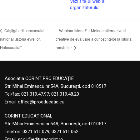
Vezi site-ul web al
organizatorului
Câștigătorii concursului
Webinar istorie#1: Metode alternative si
național „Istoria evreilor.
creative de evaluare a cunoștințelor la Istoria
Holocaustul”
românilor
Asociația CORINT PRO EDUCAȚIE
Str. Mihai Eminescu nr.54A, București, cod 010517
Tel/fax: 021.319.47.97; 021.319.48.20
Email:
office@proeducatie.eu
CORINT EDUCAŢIONAL
Str. Mihai Eminescu nr.54A, Bucureşti, cod 010517
Telefon:
0371.511.079
;
0371.511.062
Email:
scoli@edituracorint.ro