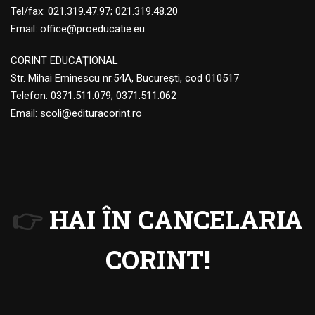
Tel/fax: 021.319.47.97; 021.319.48.20
Email:
office@proeducatie.eu
CORINT EDUCAŢIONAL
Str. Mihai Eminescu nr.54A, Bucureşti, cod 010517
Telefon:
0371.511.079
;
0371.511.062
Email:
scoli@edituracorint.ro
👉
HAI ÎN CANCELARIA
CORINT!