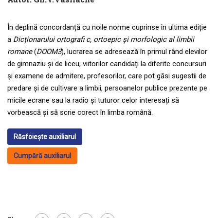
În deplină concordanță cu noile norme cuprinse în ultima ediție
a
Dicționarului ortografi c, ortoepic și morfologic al limbii
romane
(
DOOM3
), lucrarea se adresează în primul rând elevilor
de gimnaziu și de liceu, viitorilor candidați la diferite concursuri
și examene de admitere, profesorilor, care pot găsi sugestii de
predare și de cultivare a limbii, persoanelor publice prezente pe
micile ecrane sau la radio și tuturor celor interesați să
vorbească și să scrie corect în limba română.
Răsfoiește auxiliarul
Cumpără auxiliarul