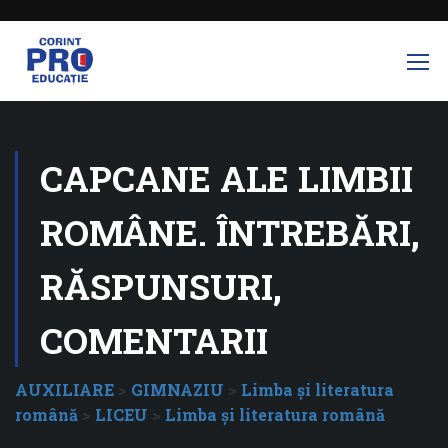
CAPCANE ALE LIMBII
ROMÂNE. ÎNTREBĂRI,
RĂSPUNSURI,
COMENTARII
AUXILIARE
>
GIMNAZIU
>
Limba şi literatura
română
>
LICEU
>
Limba şi literatura română