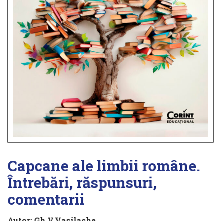
Capcane ale limbii române.
Întrebări, răspunsuri,
comentarii
Autor:
Gh.V.Vasilache