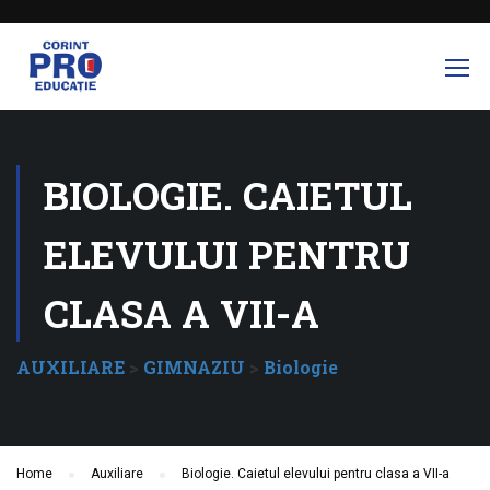
BIOLOGIE. CAIETUL
ELEVULUI PENTRU
CLASA A VII-A
AUXILIARE
>
GIMNAZIU
>
Biologie
Home
Auxiliare
Biologie. Caietul elevului pentru clasa a VII-a