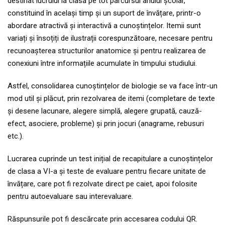
destinat lucrului la clasă pe tot parcursul anului școlar,
constituind în același timp și un suport de învățare, printr-o
abordare atractivă și interactivă a cunoștințelor. Itemii sunt
variați și însoțiți de ilustrații corespunzătoare, necesare pentru
recunoașterea structurilor anatomice și pentru realizarea de
conexiuni între informațiile acumulate în timpului studiului.
Astfel, consolidarea cunoștințelor de biologie se va face într-un
mod util și plăcut, prin rezolvarea de itemi (completare de texte
și desene lacunare, alegere simplă, alegere grupată, cauză-
efect, asociere, probleme) și prin jocuri (anagrame, rebusuri
etc.).
Lucrarea cuprinde un test inițial de recapitulare a cunoștințelor
de clasa a VI-a și teste de evaluare pentru fiecare unitate de
învățare, care pot fi rezolvate direct pe caiet, apoi folosite
pentru autoevaluare sau interevaluare.
Răspunsurile pot fi descărcate prin accesarea codului QR.