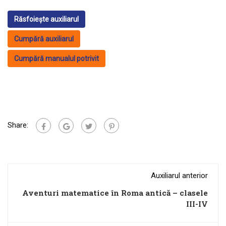
Răsfoiește auxiliarul
Cumpără auxiliarul
Cumpără manualul potrivit
Share:
Auxiliarul anterior
Aventuri matematice în Roma antică – clasele
III-IV