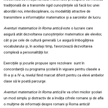
tradițională de a transmite rigid cunoștințele să facă loc unei
abordări noi, interdisciplinare, cu modalități atractive de
transmitere a informațiilor matematice și a sarcinilor de lucru.
Aventuri matematice în Roma antică
este o lucrare care
asigură atât dezvoltarea cunoștințelor matematice ale elevilor,
cât și pe cele de cultură generală. Le asigură îmbogățirea
vocabularului și, în același timp, favorizează dezvoltarea
complexă a personalității lor.
Exercițiile și jocurile propuse spre rezolvare sunt în
concordanță cu programa școlară în vigoare pentru clasele a
III-a și a IV-a, nivelul fiind marcat diferit pentru ca elevii ambelor
clase să le poată parcurge.
Aventuri matematice în Roma antică
le va oferi micilor școlari
un mod simplu și distractiv de a învăța cifrele romane și de afla
o mulțime de informații despre romani și Roma antică!