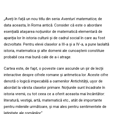
„Aveți în față un nou titlu din seria
Aventuri matematice
, de
data aceasta, în Roma antică. Consider că este o abordare
esențială atașarea noțiunilor de matematică elementară de
apariția lor în istoria culturii și de cadrul social în care au fost
dezvoltate. Pentru elevii claselor a III-a și a IV-a, a pune laolaltă
istoria, matematica și alte domenii ale cunoașterii constituie
probabil cea mai bună cale de a-i atrage.
Cartea este, de fapt, o poveste care ascunde un șir de lecții
interactive despre cifrele romane și aritmetica lor. Aceste cifre
denotă o logică impecabilă a oamenilor Antichității, ușor de
abordat la vârsta claselor primare. Noțiunile sunt încadrate în
istoria vremii, cu tot ceea ce a oferit aceasta mai încântător:
literatură, vestigii, artă, matematică etc., atât de importante
pentru mileniile următoare, și mai ales pentru sentimentele de
latinitate ale românilor.”