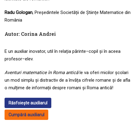
Radu Gologan
, Președintele Societății de Științe Matematice din
România
Autor:
Corina Andrei
E un auxiliar inovator, util în relația părinte–copil și în aceea
profesor–elev.
Aventuri matematice în Roma antică
le va oferi micilor școlari
un mod simplu și distractiv de a învăța cifrele romane și de afla
o mulțime de informații despre romani și Roma antică!
Răsfoiește auxiliarul
Cumpără auxiliarul