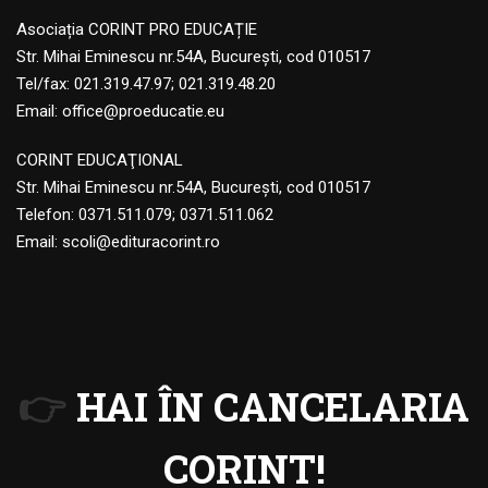
Asociația CORINT PRO EDUCAȚIE
Str. Mihai Eminescu nr.54A, București, cod 010517
Tel/fax: 021.319.47.97; 021.319.48.20
Email:
office@proeducatie.eu
CORINT EDUCAŢIONAL
Str. Mihai Eminescu nr.54A, Bucureşti, cod 010517
Telefon:
0371.511.079
;
0371.511.062
Email:
scoli@edituracorint.ro
👉
HAI ÎN CANCELARIA
CORINT!