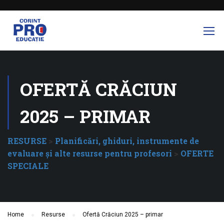
OFERTĂ CRĂCIUN
2025 – PRIMAR
RESURSE
>
Planificări, ghiduri, instrumente de
evaluare și alte resurse pentru profesori
>
OFERTE
SPECIALE
Home
Resurse
Ofertă Crăciun 2025 – primar