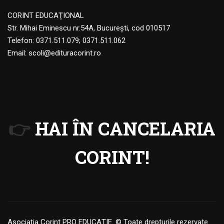
CORINT EDUCAŢIONAL
Str. Mihai Eminescu nr.54A, Bucureşti, cod 010517
Telefon:
0371.511.079
;
0371.511.062
Email:
scoli@edituracorint.ro
👉
HAI ÎN CANCELARIA
CORINT!
Asociația Corint PRO EDUCAȚIE. © Toate drepturile rezervate.