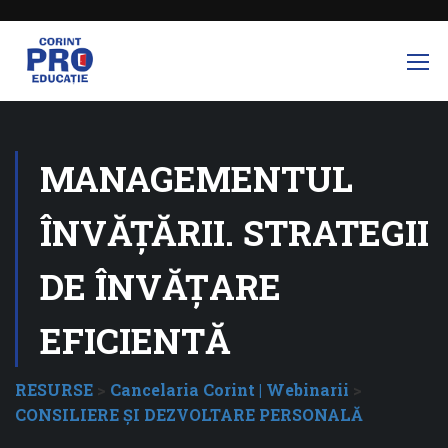
MANAGEMENTUL
ÎNVĂȚĂRII. STRATEGII
DE ÎNVĂȚARE
EFICIENTĂ
RESURSE
>
Cancelaria Corint | Webinarii
>
CONSILIERE ȘI DEZVOLTARE PERSONALĂ