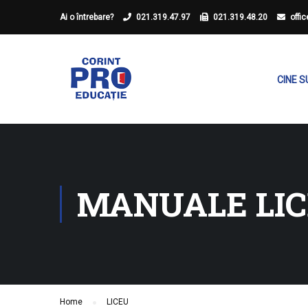
Ai o întrebare?
021.319.47.97
021.319.48.20
offi
CINE 
MANUALE LI
Home
LICEU