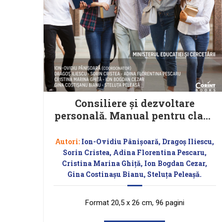
Consiliere și dezvoltare
personală. Manual pentru clasa
a VIII-a, Ion-Ovidiu Pânișoară
Autori:
Ion-Ovidiu Pânișoară, Dragoș Iliescu,
Sorin Cristea, Adina Florentina Pescaru,
Cristina Marina Ghiță, Ion Bogdan Cezar,
Gina Costinașu Bianu, Steluța Peleașă.
Format 20,5 x 26 cm, 96 pagini