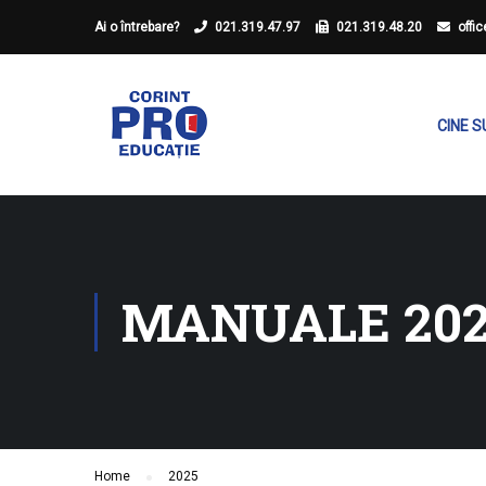
Ai o întrebare?
021.319.47.97
021.319.48.20
offi
CINE 
MANUALE 20
Home
2025