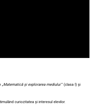
e „
Matematică
și explorarea mediului
” (clasa I) și
timulând curiozitatea și interesul elevilor.