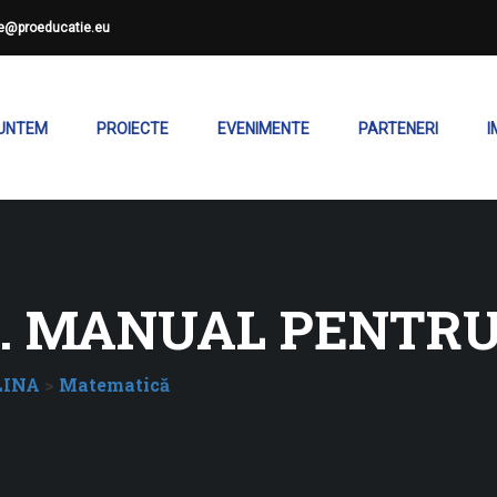
ce@proeducatie.eu
SUNTEM
PROIECTE
EVENIMENTE
PARTENERI
I
 MANUAL PENTRU C
LINA
>
Matematică