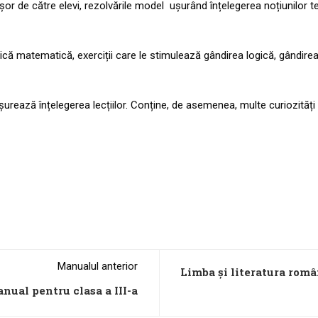
 ușor de către elevi, rezolvările model ușurând înțelegerea noțiunilor te
gică matematică, exerciții care le stimulează gândirea logică, gândirea 
urează înțelegerea lecțiilor. Conține, de asemenea, multe curiozități 
Manualul anterior
Limba și literatura româ
anual pentru clasa a III-a