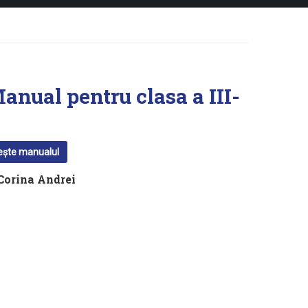
nual pentru clasa a III-
ește manualul
Corina Andrei