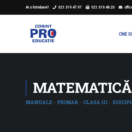
Ai o întrebare?
021.319.47.97
021.319.48.20
offi
CINE 
MATEMATICĂ.
MANUALE
>
PRIMAR
>
CLASA III
>
DISCIP