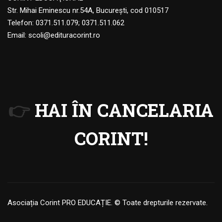
Str. Mihai Eminescu nr.54A, Bucureşti, cod 010517
Telefon:
0371.511.079
;
0371.511.062
Email:
scoli@edituracorint.ro
👉
HAI ÎN CANCELARIA
CORINT!
Asociația Corint PRO EDUCAȚIE. © Toate drepturile rezervate.