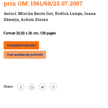
prin
OM: 1561/68/23.07.2007
Autori:
Miorița Baciu Got
,
Rodica Lungu
,
Ioana
Dăneţiu
,
Achim Stoian
Format 20,50 x 26 cm, 128 pagini
Cumpără manualul
Vezi auxiliarele potrivite
Share: