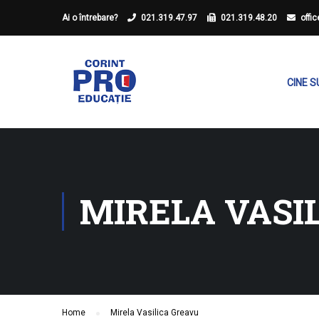
Ai o întrebare?
021.319.47.97
021.319.48.20
offi
CINE 
MIRELA VASI
Home
Mirela Vasilica Greavu