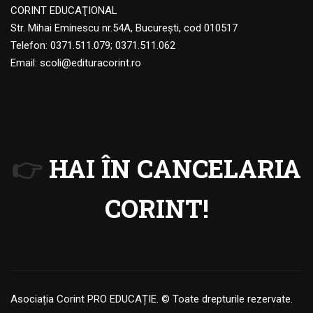
CORINT EDUCAŢIONAL
Str. Mihai Eminescu nr.54A, Bucureşti, cod 010517
Telefon:
0371.511.079
;
0371.511.062
Email:
scoli@edituracorint.ro
👉
HAI ÎN CANCELARIA
CORINT!
Asociația Corint PRO EDUCAȚIE. © Toate drepturile rezervate.