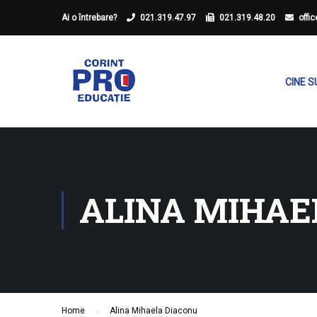
Ai o întrebare?
021.319.47.97
021.319.48.20
offi
CINE 
ALINA MIHAE
Home
Alina Mihaela Diaconu