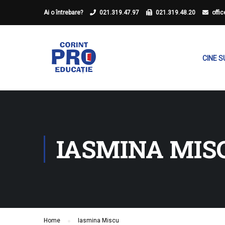
Ai o întrebare?
021.319.47.97
021.319.48.20
offi
CINE 
IASMINA MIS
Home
Iasmina Miscu