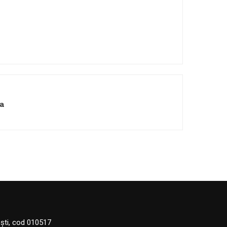
a
eşti, cod 010517