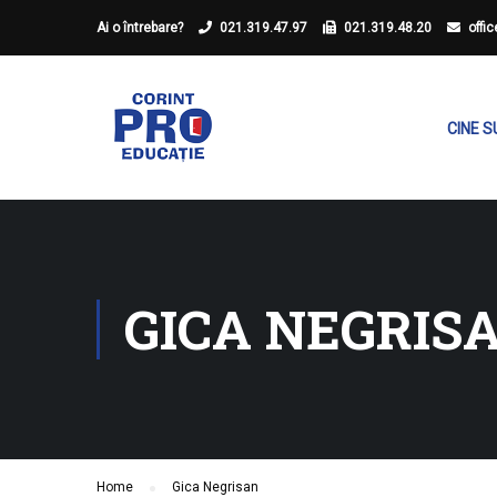
Ai o întrebare?
021.319.47.97
021.319.48.20
offi
CINE 
GICA NEGRIS
Home
Gica Negrisan