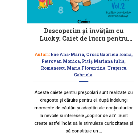
Descoperim și învățăm cu
Lucky. Caiet de lucru pentru
GRUPA MARE – Vol.2 Auxiliar
Curricular interdisciplinar
Autori:
Ene Ana-Maria, Orosz Gabriela Ioana,
Petrovan Monica, Pitiș Mariana Iulia,
Romanescu Maria Florentina, Truțescu
Gabriela.
Aceste caiete pentru preșcolari sunt realizate cu
dragoste și dăruire pentru ei, după îndelungi
momente de căutări și adaptări ale conținuturilor
la nevoile și interesele „copiilor de azi”. Sunt
create astfel încât să le stimuleze curiozitatea și
să constituie un …