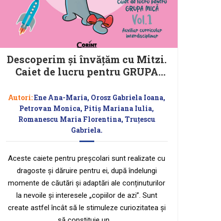
Descoperim și învățăm cu Mitzi.
Caiet de lucru pentru GRUPA
MICĂ – Vol.1
Autori:
Ene Ana-Maria, Orosz Gabriela Ioana,
Petrovan Monica, Pitiș Mariana Iulia,
Romanescu Maria Florentina, Truțescu
Gabriela.
Aceste caiete pentru preșcolari sunt realizate cu
dragoste și dăruire pentru ei, după îndelungi
momente de căutări și adaptări ale conținuturilor
la nevoile și interesele „copiilor de azi”. Sunt
create astfel încât să le stimuleze curiozitatea și
să constituie un …