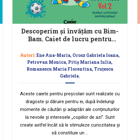
Descoperim și învățăm cu Bim-
Bam. Caiet de lucru pentru
GRUPA MIJLOCIE – Vol.2
Auxiliar Curricular
Autori:
Ene Ana-Maria, Orosz Gabriela Ioana,
interdisciplinar
Petrovan Monica, Pitiș Mariana Iulia,
Romanescu Maria Florentina, Truțescu
Gabriela.
Aceste caiete pentru preșcolari sunt realizate cu
dragoste și dăruire pentru ei, după îndelungi
momente de căutări și adaptări ale conținuturilor
la nevoile și interesele „copiilor de azi”. Sunt
create astfel încât să le stimuleze curiozitatea și
să constituie un …