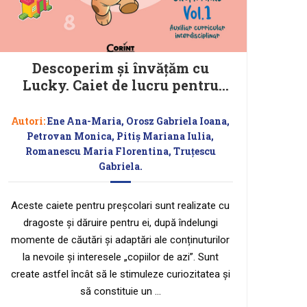
Descoperim și învățăm cu
Lucky. Caiet de lucru pentru
GRUPA MARE – Vol.1 Auxiliar
Curricular interdisciplinar
Autori:
Ene Ana-Maria, Orosz Gabriela Ioana,
Petrovan Monica, Pitiș Mariana Iulia,
Romanescu Maria Florentina, Truțescu
Gabriela.
Aceste caiete pentru preșcolari sunt realizate cu
dragoste și dăruire pentru ei, după îndelungi
momente de căutări și adaptări ale conținuturilor
la nevoile și interesele „copiilor de azi”. Sunt
create astfel încât să le stimuleze curiozitatea și
să constituie un …