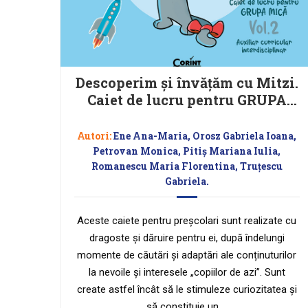
Descoperim și învățăm cu Mitzi.
Caiet de lucru pentru GRUPA
MICĂ – Vol.2 Auxiliar
Curricular interdisciplinar
Autori:
Ene Ana-Maria, Orosz Gabriela Ioana,
Petrovan Monica, Pitiș Mariana Iulia,
Romanescu Maria Florentina, Truțescu
Gabriela.
Aceste caiete pentru preșcolari sunt realizate cu
dragoste și dăruire pentru ei, după îndelungi
momente de căutări și adaptări ale conținuturilor
la nevoile și interesele „copiilor de azi”. Sunt
create astfel încât să le stimuleze curiozitatea și
să constituie un …