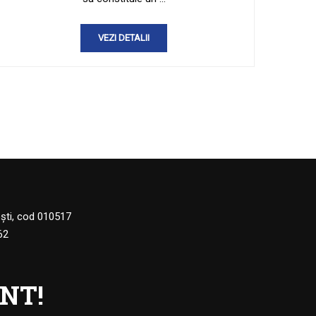
VEZI DETALII
eşti, cod 010517
62
NT!