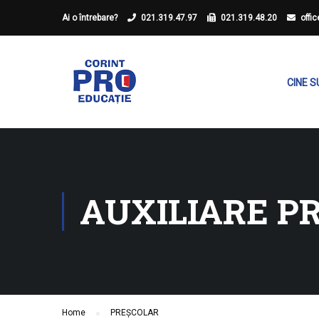
Ai o întrebare?
021.319.47.97
021.319.48.20
offi
CINE 
AUXILIARE P
Home
PREȘCOLAR