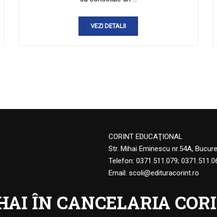
VEZI DETALII
CORINT EDUCAŢIONAL
Str. Mihai Eminescu nr.54A, Bucur
Telefon:
0371.511.079
;
0371.511.0
Email:
scoli@edituracorint.ro
HAI ÎN CANCELARIA CORI