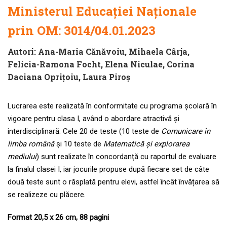
Ministerul Educației Naționale
prin
OM: 3014/04.01.2023
Autori:
Ana-Maria Cănăvoiu
,
Mihaela Cârja
,
Felicia-Ramona Focht
,
Elena Niculae
,
Corina
Daciana Oprițoiu
,
Laura Piroș
Lucrarea este realizată în conformitate cu programa școlară în
vigoare pentru clasa I, având o abordare atractivă și
interdisciplinară. Cele 20 de teste (10 teste de
Comunicare în
limba română
și 10 teste de
Matematică și explorarea
mediului
) sunt realizate în concordanță cu raportul de evaluare
la finalul clasei I, iar jocurile propuse după fiecare set de câte
două teste sunt o răsplată pentru elevi, astfel încât învățarea să
se realizeze cu plăcere.
Format 20,5 x 26 cm, 88 pagini