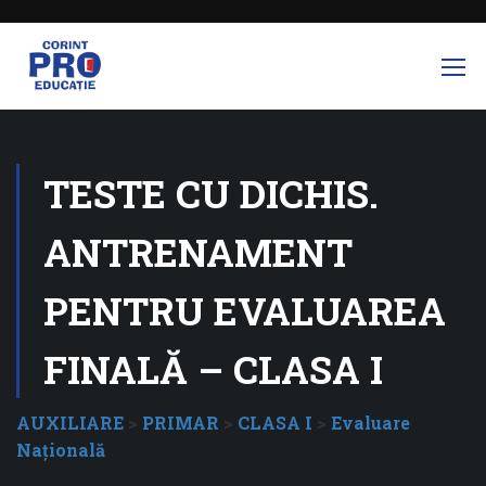
TESTE CU DICHIS.
ANTRENAMENT
PENTRU EVALUAREA
FINALĂ – CLASA I
AUXILIARE
>
PRIMAR
>
CLASA I
>
Evaluare
Naţională