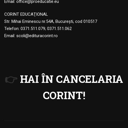
Email:
office@proeducatie.eu
CORINT EDUCAŢIONAL
Str. Mihai Eminescu nr.54A, Bucureşti, cod 010517
Telefon:
0371.511.079
;
0371.511.062
Email:
scoli@edituracorint.ro
👉
HAI ÎN CANCELARIA
CORINT!