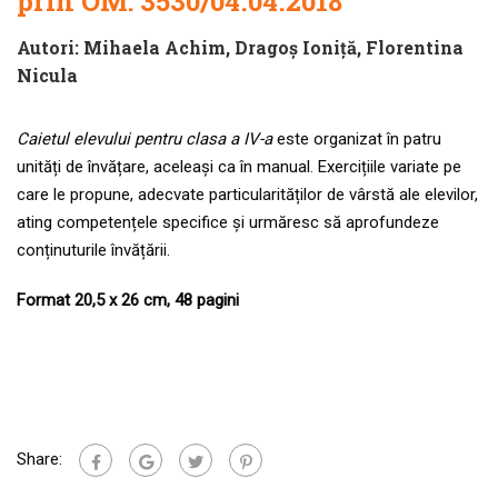
prin
OM: 3530/04.04.2018
Autori:
Mihaela Achim
,
Dragoş Ioniţă
,
Florentina
Nicula
Caietul elevului pentru clasa a IV-a
este organizat în patru
unități de învățare, aceleași ca în manual. Exercițiile variate pe
care le propune, adecvate particularităților de vârstă ale elevilor,
ating competențele specifice și urmăresc să aprofundeze
conținuturile învățării.
Format 20,5 x 26 cm, 48 pagini
Share: