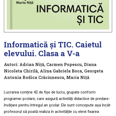
Informatică și TIC. Caietul
elevului. Clasa a V-a
Autori:
Adrian Niță
,
Carmen Popescu
,
Diana
Nicoleta Chirilă
,
Alina Gabriela Boca
,
Georgeta
Antonia Rodica Crăciunescu
,
Maria Niță
Lucrarea conține 42 de fișe de lucru, grupate conform
programei școlare, care asigură activități didactice de predare-
învățare pentru întregul an școlar. Ele sunt concepute așa încât
profesorul să poată realiza în activitățile cu elevii fixarea