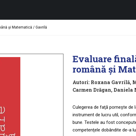
omână şi Matematică / Gavrilă
Evaluare final
română şi Mat
Autori:
Roxana Gavrilă
,
M
Carmen Drăgan
,
Daniela 
Culegerea de faţă porneşte de la
instrument de lucru util, confor
bune. Testele au fost concepute în
competenţele dobândite de-a lun