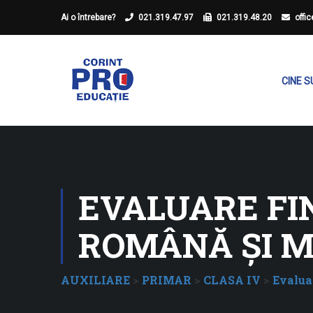
Ai o întrebare?
021.319.47.97
021.319.48.20
offi
CINE 
EVALUARE FIN
ROMÂNĂ ŞI M
AUXILIARE
>
PRIMAR
>
CLASA IV
>
Evalua