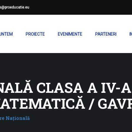
ce@proeducatie.eu
SUNTEM
PROIECTE
EVENIMENTE
PARTENERI
I
ALĂ CLASA A IV-A
ATEMATICĂ / GAV
re Naţională