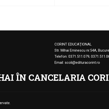
CORINT EDUCAŢIONAL
Str. Mihai Eminescu nr.54A, Bucur
Telefon:
0371.511.079
;
0371.511.0
Email:
scoli@edituracorint.ro
HAI ÎN CANCELARIA CORI
ervate.