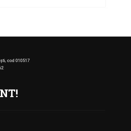
eşti, cod 010517
62
NT!