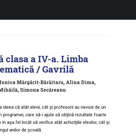
ă clasa a IV-a. Limba
ematică / Gavrilă
onica Mărgărit-Bărăitaru
,
Alina Dima
,
Mihăilă
,
Simona Secăreanu
 ideea că atât elevii, cât şi profesorii au nevoie de un
m programei, care să-i ajute să obţină rezultate foarte
 aşa fel încât să verifice atât achiziţiile elevilor, cât şi
gul anilor de şcoală.