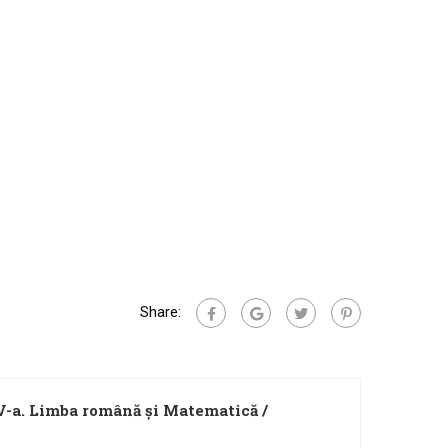
Share:
IV-a. Limba română şi Matematică /