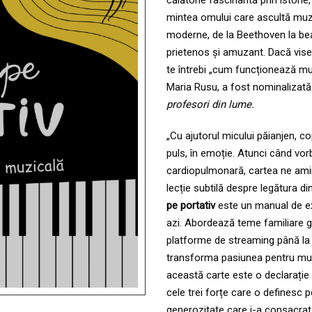
călătorie fascinantă prin istorie
mintea omului care ascultă muzic
moderne, de la Beethoven la beat
prietenos și amuzant. Dacă vise
te întrebi „cum funcționează mu
Maria Rusu, a fost nominalizată
profesori din lume.
„Cu ajutorul micului păianjen, c
puls, în emoție. Atunci când vo
cardiopulmonară, cartea ne amint
lecție subtilă despre legătura di
pe portativ
este un manual de ex
azi. Abordează teme familiare gene
platforme de streaming până la a
transforma pasiunea pentru muzic
această carte este o declarație d
cele trei forțe care o definesc
generozitate care i-a consacrat 