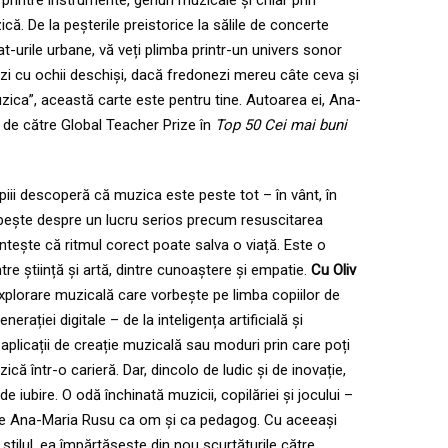
, printre instrumente, genuri muzicale și chiar prin
ă. De la peșterile preistorice la sălile de concerte
-urile urbane, vă veți plimba printr-un univers sonor
zi cu ochii deschiși, dacă fredonezi mereu câte ceva și
zica”, această carte este pentru tine. Autoarea ei, Ana-
 de către Global Teacher Prize în
Top 50 Cei mai buni
opiii descoperă că muzica este peste tot – în vânt, în
rbește despre un lucru serios precum resuscitarea
ește că ritmul co­rect poate salva o viață. Este o
ntre știință și artă, dintre cunoaștere și empatie.
Cu Oliv
plorare muzicală care vorbește pe limba copiilor de
rației digitale – de la inteligența artificială și
plicații de creație muzicală sau moduri prin care poți
ă într-o carieră. Dar, dincolo de ludic și de inovație,
e iubire. O odă închinată muzicii, copilăriei și jocului –
 pe Ana-Maria Rusu ca om și ca pedagog. Cu aceeași
stilul, ea împărtășește din nou scurtăturile către