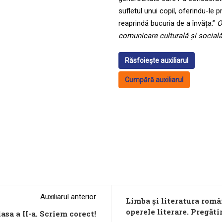
sufletul unui copil, oferindu-le p
reaprindă bucuria de a învăța.”
O
comunicare culturală și social
Răsfoiește auxiliarul
Cumpără auxiliarul
Auxiliarul anterior
Limba și literatura român
operele literare. Pregăt
asa a II-a. Scriem corect!