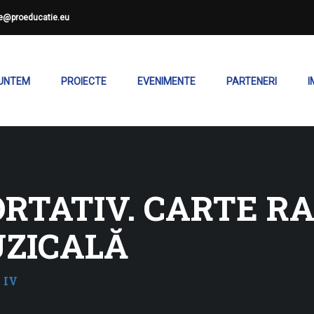
ce@proeducatie.eu
SUNTEM
PROIECTE
EVENIMENTE
PARTENERI
I
ORTATIV. CARTE R
ZICALĂ
 IV