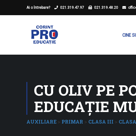
Ai o întrebare?
021.319.47.97
021.319.48.20
offi
CINE 
CU OLIV PE P
EDUCAȚIE MU
AUXILIARE
>
PRIMAR
>
CLASA III
>
CLASA