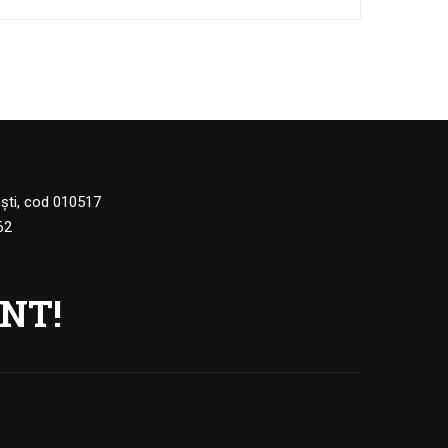
eşti, cod 010517
62
NT!