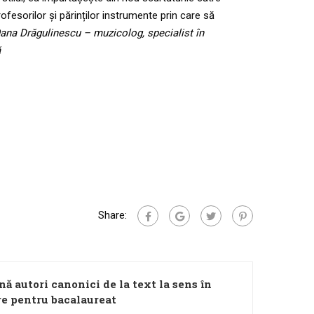
rofesorilor și părinților instrumente prin care să
ana Drăgulinescu – muzicolog, specialist în
ă
Share:
ă autori canonici de la text la sens în
ire pentru bacalaureat