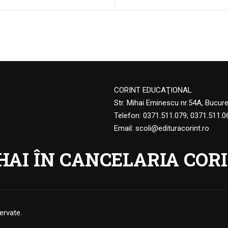
CORINT EDUCAŢIONAL
Str. Mihai Eminescu nr.54A, Bucur
Telefon:
0371.511.079
;
0371.511.0
Email:
scoli@edituracorint.ro
HAI ÎN CANCELARIA CORI
ervate.