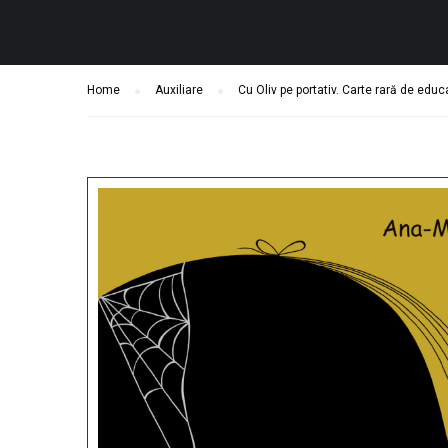
Home
Auxiliare
Cu Oliv pe portativ. Carte rară de edu