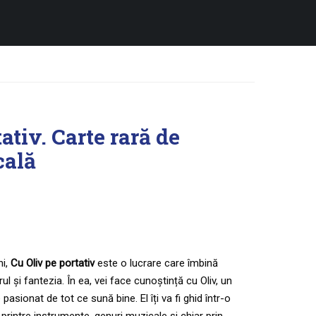
ativ. Carte rară de
cală
ni,
Cu Oliv pe portativ
este o lucrare care îmbină
 și fantezia. În ea, vei face cunoștință cu Oliv, un
pasionat de tot ce sună bine. El îți va fi ghid într-o