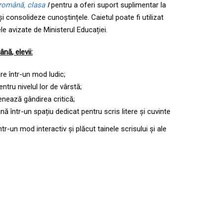
română, clasa
I
pentru a oferi suport suplimentar la
și consolideze cunoștințele. Caietul poate fi utilizat
le avizate de Ministerul Educației.
mână
,
elevi
i:
ere într-un mod ludic;
ntru nivelul lor de vârstă;
renează gândirea critică;
ă într-un spațiu dedicat pentru scris litere și cuvinte
ntr-un mod interactiv și plăcut tainele scrisului și ale