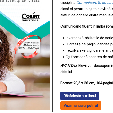
disciplina
Comunicare în limba 
clasă și pentru a ajuta elevii să-
alături de oricare dintre manuale
Comunic
ând
fluent în limba ro
exersează abilitățile de scri
lucrează pe pagini gândite pe
rezolvă exerciții care le ant
își formează scrierea de mân
AVANTAJ
: Elevii vor descoperi î
cititului.
Format 20,5 x 26 cm, 104 pagini
Răsfoiește auxiliarul
Vezi manualul potrivit