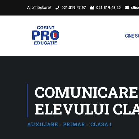
Ai o întrebare?
021.319.47.97
021.319.48.20
offi
CINE 
COMUNICARE 
ELEVULUI CLA
AUXILIARE
>
PRIMAR
>
CLASA I