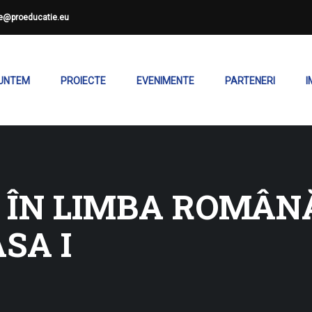
ce@proeducatie.eu
SUNTEM
PROIECTE
EVENIMENTE
PARTENERI
I
ÎN LIMBA ROMÂNĂ
SA I