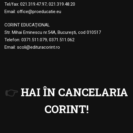
Tel/fax: 021.319.47.97; 021.319.48.20
Email:
office@proeducatie.eu
CORINT EDUCAŢIONAL
Str. Mihai Eminescu nr.54A, Bucureşti, cod 010517
Telefon:
0371.511.079
;
0371.511.062
Email:
scoli@edituracorint.ro
👉
HAI ÎN CANCELARIA
CORINT!