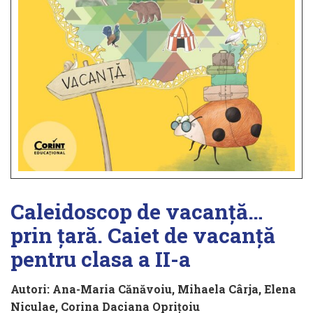
Caleidoscop de vacanță…
prin țară. Caiet de vacanță
pentru clasa a II-a
Autori:
Ana-Maria Cănăvoiu
,
Mihaela Cârja
,
Elena
Niculae
,
Corina Daciana Oprițoiu