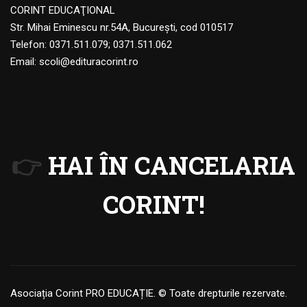
CORINT EDUCAŢIONAL
Str. Mihai Eminescu nr.54A, Bucureşti, cod 010517
Telefon:
0371.511.079
;
0371.511.062
Email:
scoli@edituracorint.ro
👉
HAI ÎN CANCELARIA
CORINT!
Asociația Corint PRO EDUCAȚIE. © Toate drepturile rezervate.