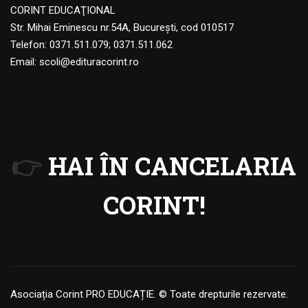
CORINT EDUCAŢIONAL
Str. Mihai Eminescu nr.54A, Bucureşti, cod 010517
Telefon:
0371.511.079
;
0371.511.062
Email:
scoli@edituracorint.ro
👉
HAI ÎN CANCELARIA
CORINT!
Asociația Corint PRO EDUCAȚIE. © Toate drepturile rezervate.