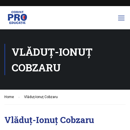
VLĂDUȚ-IONUȚ
COBZARU
Home
Vlăduț-Ionuț Cobzaru
Vlăduț-Ionuț Cobzaru