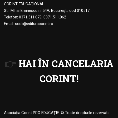
CORINT EDUCAŢIONAL
Str. Mihai Eminescu nr.54A, Bucureşti, cod 010517
Telefon:
0371.511.079
;
0371.511.062
Email:
scoli@edituracorint.ro
👉
HAI ÎN CANCELARIA
CORINT!
Asociația Corint PRO EDUCAȚIE. © Toate drepturile rezervate.