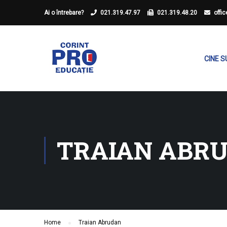
Ai o întrebare?
021.319.47.97
021.319.48.20
offi
CINE 
TRAIAN ABR
Home
Traian Abrudan