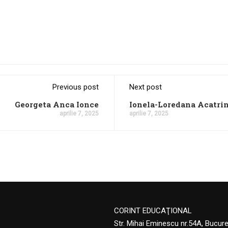
Previous post
Next post
Georgeta Anca Ionce
Ionela-Loredana Acatri
aprilie 7, 2025
aprilie 7, 2025
CORINT EDUCAŢIONAL
Str. Mihai Eminescu nr.54A, Bucur