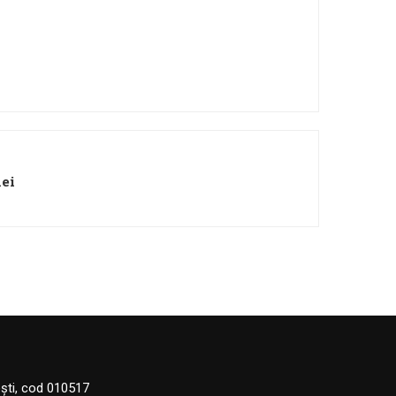
nei
eşti, cod 010517