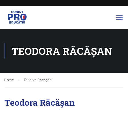
TEODORA RĂCĂȘAN
Home
Teodora Răcășan
Teodora Răcășan