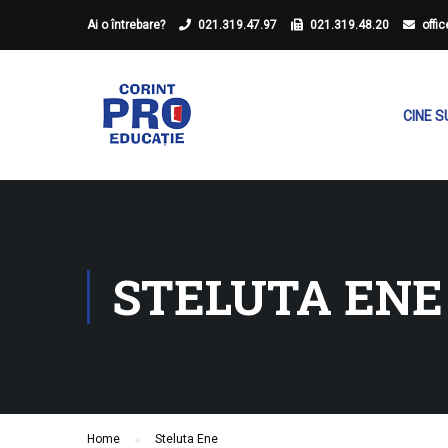
Ai o întrebare?
021.319.47.97
021.319.48.20
offi
CINE 
STELUTA ENE
Home
Steluta Ene