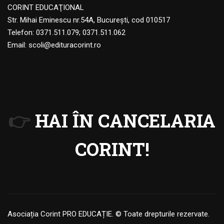
CORINT EDUCAŢIONAL
Str. Mihai Eminescu nr.54A, Bucureşti, cod 010517
Telefon:
0371.511.079
;
0371.511.062
Email:
scoli@edituracorint.ro
👉
HAI ÎN CANCELARIA
CORINT!
Asociația Corint PRO EDUCAȚIE. © Toate drepturile rezervate.