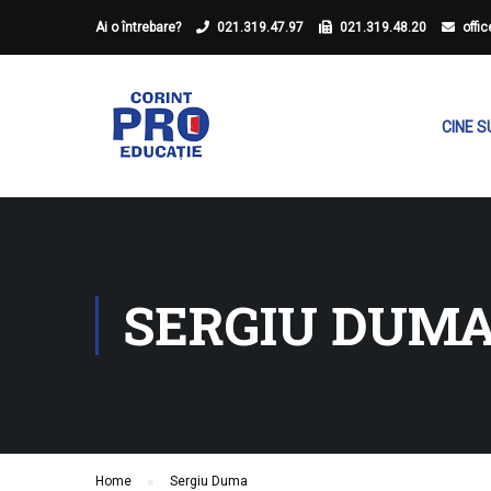
Ai o întrebare?
021.319.47.97
021.319.48.20
offi
CINE 
SERGIU DUM
Home
Sergiu Duma