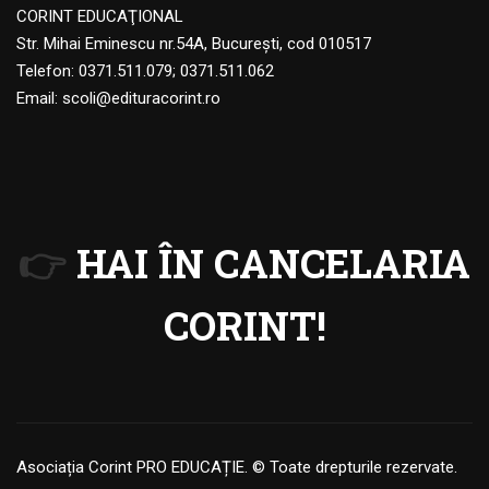
CORINT EDUCAŢIONAL
Str. Mihai Eminescu nr.54A, Bucureşti, cod 010517
Telefon:
0371.511.079
;
0371.511.062
Email:
scoli@edituracorint.ro
👉
HAI ÎN CANCELARIA
CORINT!
Asociația Corint PRO EDUCAȚIE. © Toate drepturile rezervate.