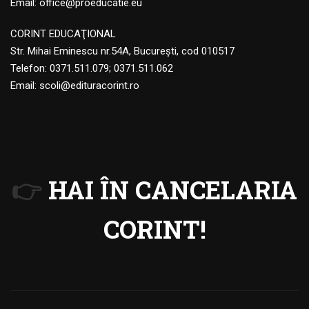
Email:
office@proeducatie.eu
CORINT EDUCAŢIONAL
Str. Mihai Eminescu nr.54A, Bucureşti, cod 010517
Telefon:
0371.511.079
;
0371.511.062
Email:
scoli@edituracorint.ro
👉
HAI ÎN CANCELARIA
CORINT!