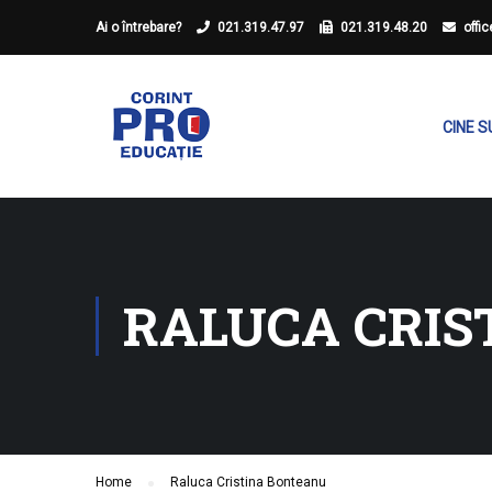
Ai o întrebare?
021.319.47.97
021.319.48.20
offi
CINE 
RALUCA CRIS
Home
Raluca Cristina Bonteanu