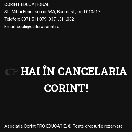
CORINT EDUCAŢIONAL
Str. Mihai Eminescu nr.54A, Bucureşti, cod 010517
Telefon:
0371.511.079
;
0371.511.062
Email:
scoli@edituracorint.ro
👉
HAI ÎN CANCELARIA
CORINT!
Asociația Corint PRO EDUCAȚIE. © Toate drepturile rezervate.