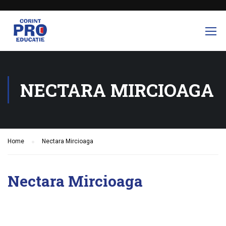
NECTARA MIRCIOAGA
Home
Nectara Mircioaga
Nectara Mircioaga