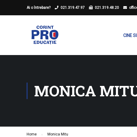
Ai o întrebare?
021.319.47.97
021.319.48.20
offi
CINE 
MONICA MIT
Home
Monica Mitu