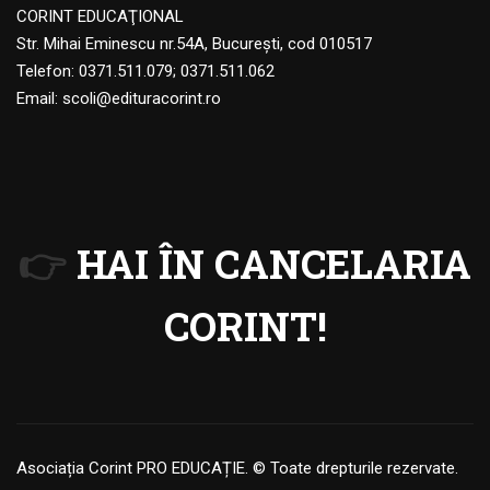
CORINT EDUCAŢIONAL
Str. Mihai Eminescu nr.54A, Bucureşti, cod 010517
Telefon:
0371.511.079
;
0371.511.062
Email:
scoli@edituracorint.ro
👉
HAI ÎN CANCELARIA
CORINT!
Asociația Corint PRO EDUCAȚIE. © Toate drepturile rezervate.