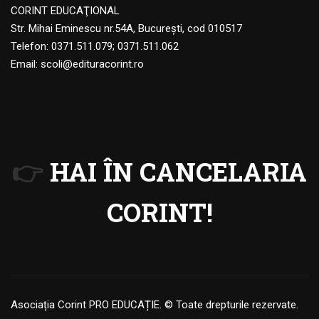
CORINT EDUCAŢIONAL
Str. Mihai Eminescu nr.54A, Bucureşti, cod 010517
Telefon:
0371.511.079
;
0371.511.062
Email:
scoli@edituracorint.ro
👉
HAI ÎN CANCELARIA
CORINT!
Asociația Corint PRO EDUCAȚIE. © Toate drepturile rezervate.