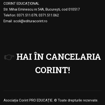
CORINT EDUCAŢIONAL
Str. Mihai Eminescu nr.54A, Bucureşti, cod 010517
Telefon:
0371.511.079
;
0371.511.062
Email:
scoli@edituracorint.ro
👉
HAI ÎN CANCELARIA
CORINT!
Asociația Corint PRO EDUCAȚIE. © Toate drepturile rezervate.