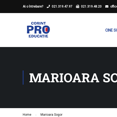
Ai o întrebare?
021.319.47.97
021.319.48.20
offi
CINE 
MARIOARA S
Home
Marioara Sogor