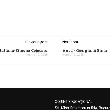
Previous post
Next post
Iuliana-Simona Cojocaru
Anca - Georgiana Sima
martie 19, 2025
martie 19, 2025
CORINT EDUCAŢIONAL
Str. Mihai Eminescu nr.54A, Bucur