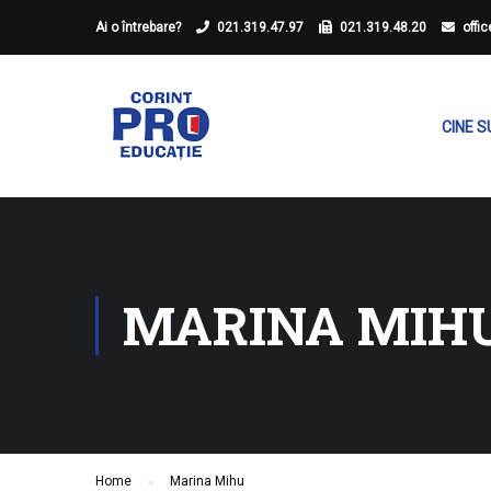
Ai o întrebare?
021.319.47.97
021.319.48.20
offi
CINE 
MARINA MIH
Home
Marina Mihu