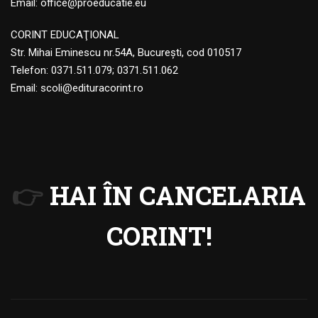
Email:
office@proeducatie.eu
CORINT EDUCAŢIONAL
Str. Mihai Eminescu nr.54A, Bucureşti, cod 010517
Telefon:
0371.511.079
;
0371.511.062
Email:
scoli@edituracorint.ro
👉
HAI ÎN CANCELARIA
CORINT!