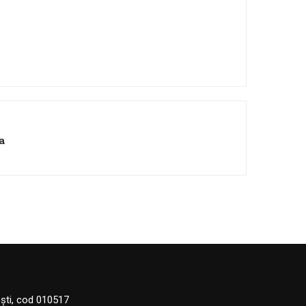
a
eşti, cod 010517