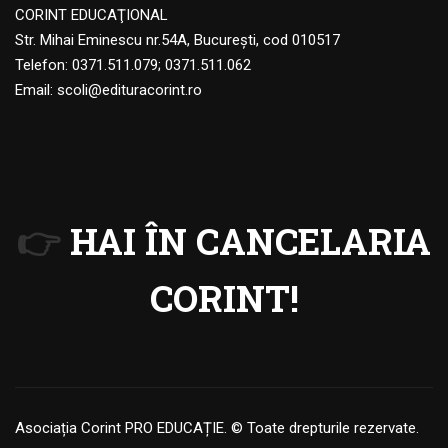
CORINT EDUCAŢIONAL
Str. Mihai Eminescu nr.54A, Bucureşti, cod 010517
Telefon:
0371.511.079
;
0371.511.062
Email:
scoli@edituracorint.ro
👉
HAI ÎN CANCELARIA
CORINT!
Asociația Corint PRO EDUCAȚIE. © Toate drepturile rezervate.